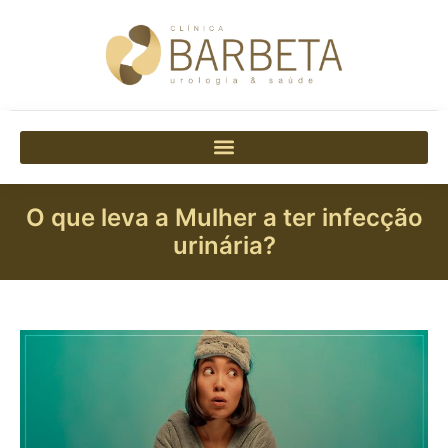
O que leva a Mulher a ter infecção
urinária?