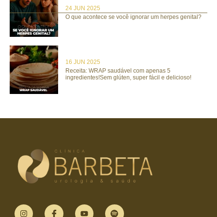
24 JUN 2025
O que acontece se você ignorar um herpes genital?
16 JUN 2025
Receita: WRAP saudável com apenas 5
ingredientes!Sem glúten, super fácil e delicioso!