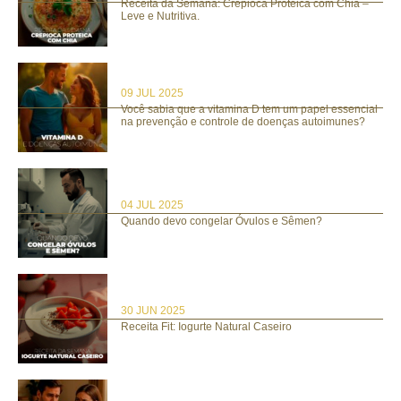
Receita da Semana: Crepioca Proteica com Chia –
Leve e Nutritiva.
09 JUL 2025
Você sabia que a vitamina D tem um papel essencial
na prevenção e controle de doenças autoimunes?
04 JUL 2025
Quando devo congelar Óvulos e Sêmen?
30 JUN 2025
Receita Fit: Iogurte Natural Caseiro